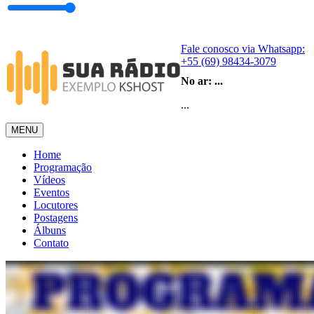
Fale conosco via Whatsapp:
+55 (69) 98434-3079
No ar:
...
...
MENU
Home
Programação
Vídeos
Eventos
Locutores
Postagens
Álbuns
Contato